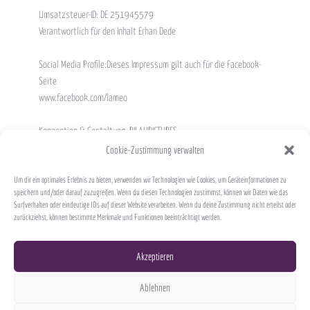
Umsatzsteuer-ID: DE 251945579 
Verantwortlich für den Inhalt Erhan Dede
Social Media Profile:Dieses Impressum gilt auch für die Facebook-
Seite 
www.facebook.com/lameo 
Konzeption & Gestaltung: 
PILAUPICTURES
Cookie-Zustimmung verwalten
Um dir ein optimales Erlebnis zu bieten, verwenden wir Technologien wie Cookies, um Geräteinformationen zu
speichern und/oder darauf zuzugreifen. Wenn du diesen Technologien zustimmst, können wir Daten wie das
Surfverhalten oder eindeutige IDs auf dieser Website verarbeiten. Wenn du deine Zustimmung nicht erteilst oder
zurückziehst, können bestimmte Merkmale und Funktionen beeinträchtigt werden.
Akzeptieren
Ablehnen
2023 Lameo Pizza • Pasta • Bar
Impressum
 | 
Datenschutz