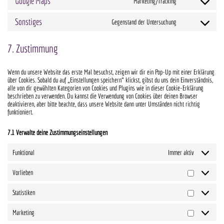
Google Maps
Marketing/Tracking
TO
CONSENT
BRIZY
SERVICE
Sonstiges
Gegenstand der Untersuchung
TO
CONSENT
WORDPRESS
SERVICE
TO
7. Zustimmung
GOOGLE-
SERVICE
MAPS
Wenn du unsere Website das erste Mal besuchst, zeigen wir dir ein Pop-Up mit einer Erklärung
SONSTIGES
über Cookies. Sobald du auf „Einstellungen speichern“ klickst, gibst du uns dein Einverständnis,
alle von dir gewählten Kategorien von Cookies und Plugins wie in dieser Cookie-Erklärung
beschrieben zu verwenden. Du kannst die Verwendung von Cookies über deinen Browser
deaktivieren, aber bitte beachte, dass unsere Website dann unter Umständen nicht richtig
funktioniert.
7.1 Verwalte deine Zustimmungseinstellungen
Funktional
Immer aktiv
Vorlieben
VORLIEBEN
Statistiken
STATISTIKEN
Marketing
MARKETING