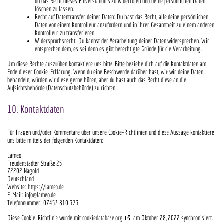
du das Recht dieses Einverständnis zu widerrufen und deine persönlichen Daten
löschen zu lassen.
Recht auf Datentransfer deiner Daten: Du hast das Recht, alle deine persönlichen
Daten von einem Kontrolleur anzufordern und in ihrer Gesamtheit zu einem anderen
Kontrolleur zu transferieren.
Widerspruchsrecht: Du kannst der Verarbeitung deiner Daten widersprechen. Wir
entsprechen dem, es sei denn es gibt berechtigte Gründe für die Verarbeitung.
Um diese Rechte auszuüben kontaktiere uns bitte. Bitte beziehe dich auf die Kontaktdaten am
Ende dieser Cookie-Erklärung. Wenn du eine Beschwerde darüber hast, wie wir deine Daten
behandeln, würden wir diese gerne hören, aber du hast auch das Recht diese an die
Aufsichtsbehörde (Datenschutzbehörde) zu richten.
10. Kontaktdaten
Für Fragen und/oder Kommentare über unsere Cookie-Richtlinien und diese Aussage kontaktiere
uns bitte mittels der folgenden Kontaktdaten:
Lameo
Freudenstädter Straße 25
72202 Nagold
Deutschland
Website:
https://lameo.de
E-Mail:
info@lameo.de
Telefonnummer: 07452 810 373
Diese Cookie-Richtlinie wurde mit
cookiedatabase.org
am Oktober 28, 2022 synchronisiert.